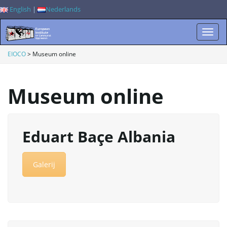
English
|
Nederlands
W
EIOCO
>
Museum online
Museum online
i
Eduart Baçe Albania
s
Galerij
s
e