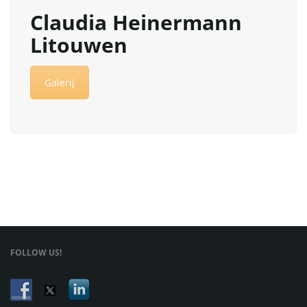
Claudia Heinermann
Litouwen
l
Galerij
e
n
n
FOLLOW US!
a