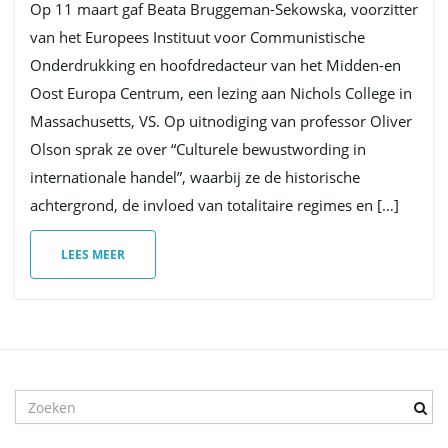
Op 11 maart gaf Beata Bruggeman-Sekowska, voorzitter
van het Europees Instituut voor Communistische
v
Onderdrukking en hoofdredacteur van het Midden-en
Oost Europa Centrum, een lezing aan Nichols College in
Massachusetts, VS. Op uitnodiging van professor Oliver
i
Olson sprak ze over “Culturele bewustwording in
internationale handel”, waarbij ze de historische
achtergrond, de invloed van totalitaire regimes en […]
g
LEES MEER
a
t
T
r
e