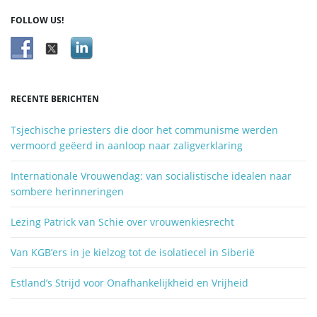
f
i
FOLLOW US!
w
o
o
r
e
d
RECENTE BERICHTEN
z
o
Tsjechische priesters die door het communisme werden
e
vermoord geëerd in aanloop naar zaligverklaring
k
e
Internationale Vrouwendag: van socialistische idealen naar
n
sombere herinneringen
.
.
Lezing Patrick van Schie over vrouwenkiesrecht
.
Van KGB’ers in je kielzog tot de isolatiecel in Siberië
Estland’s Strijd voor Onafhankelijkheid en Vrijheid