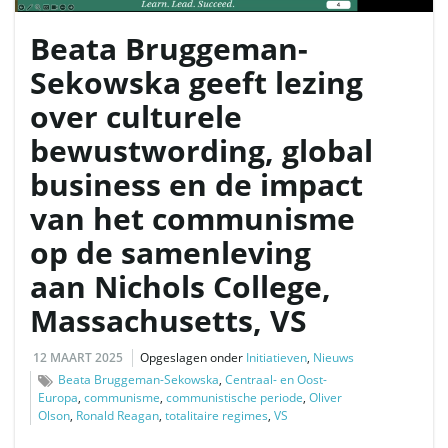
Beata Bruggeman-
Sekowska geeft lezing
l
over culturele
bewustwording, global
e
business en de impact
van het communisme
op de samenleving
n
aan Nichols College,
Massachusetts, VS
n
12 MAART 2025
Opgeslagen onder
Initiatieven
,
Nieuws
Beata Bruggeman-Sekowska
,
Centraal- en Oost-
Europa
,
communisme
,
communistische periode
,
Oliver
a
Olson
,
Ronald Reagan
,
totalitaire regimes
,
VS