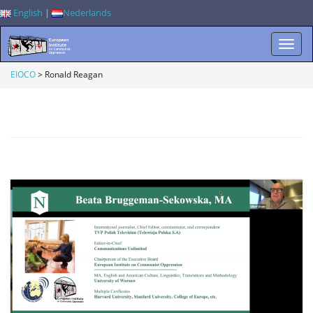
English
|
Nederlands
W
EIOCO
>
Ronald Reagan
i
s
s
e