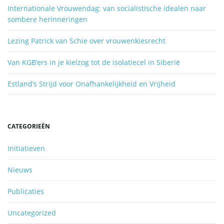
e
Internationale Vrouwendag: van socialistische idealen naar
n
i
sombere herinneringen
.
.
Lezing Patrick van Schie over vrouwenkiesrecht
.
e
Van KGB’ers in je kielzog tot de isolatiecel in Siberië
Estland’s Strijd voor Onafhankelijkheid en Vrijheid
CATEGORIEËN
Initiatieven
Nieuws
Publicaties
Uncategorized