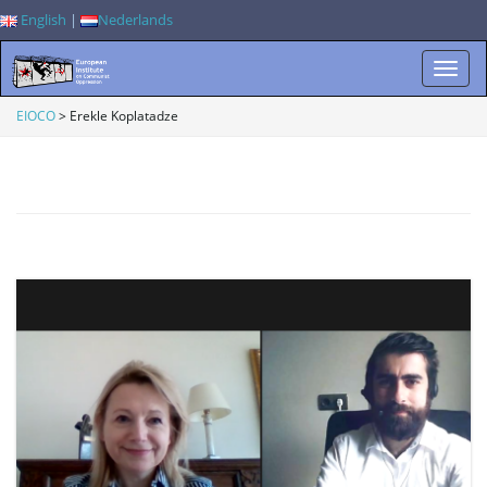
English
|
Nederlands
W
EIOCO
>
Erekle Koplatadze
i
s
s
e