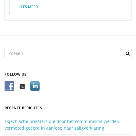
LEES MEER
v
i
T
r
e
g
f
FOLLOW US!
w
o
o
a
r
d
RECENTE BERICHTEN
z
o
t
Tsjechische priesters die door het communisme werden
e
vermoord geëerd in aanloop naar zaligverklaring
k