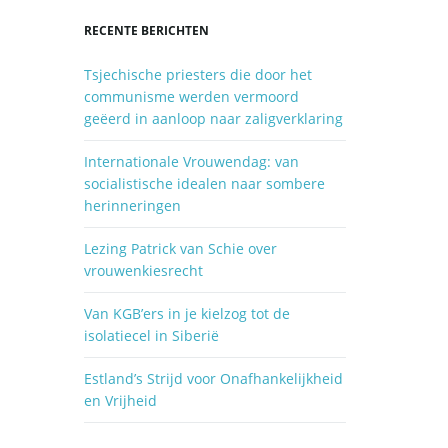
d
RECENTE BERICHTEN
z
o
Tsjechische priesters die door het
e
communisme werden vermoord
k
geëerd in aanloop naar zaligverklaring
e
n
Internationale Vrouwendag: van
.
socialistische idealen naar sombere
.
herinneringen
.
Lezing Patrick van Schie over
vrouwenkiesrecht
Van KGB’ers in je kielzog tot de
isolatiecel in Siberië
Estland’s Strijd voor Onafhankelijkheid
en Vrijheid