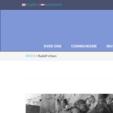
English
|
Nederlands
OVER ONS
COMMUNISME
MU
EIOCO
>
Rudolf Urban