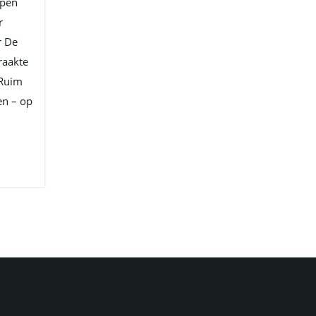
epen
r
r De
raakte
 Ruim
en – op