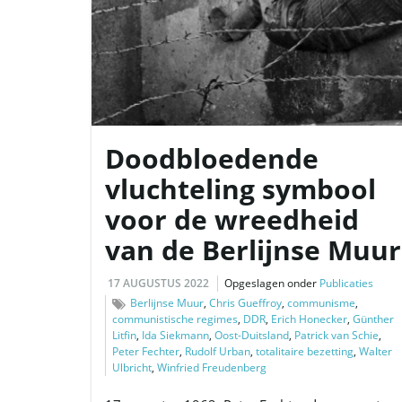
Doodbloedende
vluchteling symbool
voor de wreedheid
van de Berlijnse Muur
17 AUGUSTUS 2022
Opgeslagen onder
Publicaties
Berlijnse Muur
,
Chris Gueffroy
,
communisme
,
communistische regimes
,
DDR
,
Erich Honecker
,
Günther
Litfin
,
Ida Siekmann
,
Oost-Duitsland
,
Patrick van Schie
,
Peter Fechter
,
Rudolf Urban
,
totalitaire bezetting
,
Walter
Ulbricht
,
Winfried Freudenberg