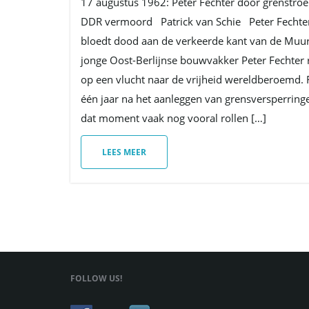
17 augustus 1962: Peter Fechter door grenstro
DDR vermoord Patrick van Schie Peter Fechte
bloedt dood aan de verkeerde kant van de Muu
jonge Oost-Berlijnse bouwvakker Peter Fechter 
op een vlucht naar de vrijheid wereldberoemd.
één jaar na het aanleggen van grensversperring
dat moment vaak nog vooral rollen […]
LEES MEER
FOLLOW US!