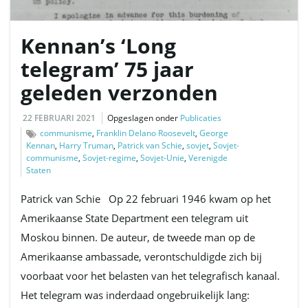
Kennan’s ‘Long
l
telegram’ 75 jaar
geleden verzonden
e
22 FEBRUARI 2021
Opgeslagen onder
Publicaties
communisme
,
Franklin Delano Roosevelt
,
George
Kennan
,
Harry Truman
,
Patrick van Schie
,
sovjet
,
Sovjet-
communisme
,
Sovjet-regime
,
Sovjet-Unie
,
Verenigde
n
Staten
Patrick van Schie Op 22 februari 1946 kwam op het
Amerikaanse State Department een telegram uit
n
Moskou binnen. De auteur, de tweede man op de
Amerikaanse ambassade, verontschuldigde zich bij
voorbaat voor het belasten van het telegrafisch kanaal.
a
Het telegram was inderdaad ongebruikelijk lang: