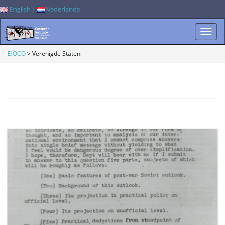
English
|
Nederlands
W
EIOCO
>
Verenigde Staten
i
s
s
e