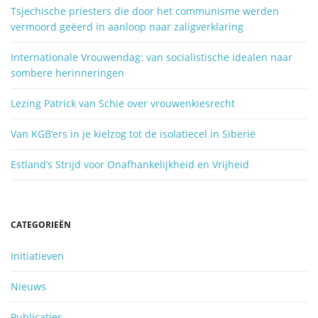
o
Tsjechische priesters die door het communisme werden
e
i
vermoord geëerd in aanloop naar zaligverklaring
k
e
Internationale Vrouwendag: van socialistische idealen naar
n
sombere herinneringen
e
.
.
Lezing Patrick van Schie over vrouwenkiesrecht
.
Van KGB’ers in je kielzog tot de isolatiecel in Siberië
Estland’s Strijd voor Onafhankelijkheid en Vrijheid
CATEGORIEËN
Initiatieven
Nieuws
Publicaties