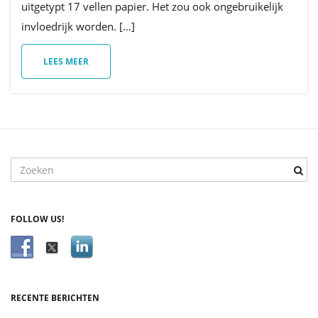
uitgetypt 17 vellen papier. Het zou ook ongebruikelijk
invloedrijk worden. […]
v
LEES MEER
i
g
T
r
e
f
a
FOLLOW US!
w
o
o
r
t
d
RECENTE BERICHTEN
z