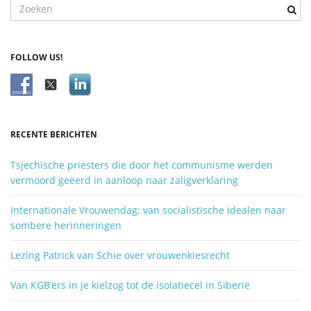
T
r
e
f
FOLLOW US!
w
o
o
r
d
RECENTE BERICHTEN
z
o
Tsjechische priesters die door het communisme werden
e
vermoord geëerd in aanloop naar zaligverklaring
k
e
Internationale Vrouwendag: van socialistische idealen naar
n
sombere herinneringen
.
.
Lezing Patrick van Schie over vrouwenkiesrecht
.
Van KGB’ers in je kielzog tot de isolatiecel in Siberië