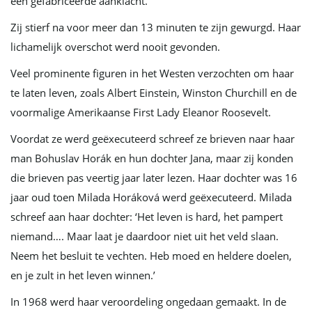
een gefabriceerde aanklacht.
Zij stierf na voor meer dan 13 minuten te zijn gewurgd. Haar
v
lichamelijk overschot werd nooit gevonden.
Veel prominente figuren in het Westen verzochten om haar
te laten leven, zoals Albert Einstein, Winston Churchill en de
i
voormalige Amerikaanse First Lady Eleanor Roosevelt.
Voordat ze werd geëxecuteerd schreef ze brieven naar haar
g
man Bohuslav Horák en hun dochter Jana, maar zij konden
die brieven pas veertig jaar later lezen. Haar dochter was 16
jaar oud toen Milada Horáková werd geëxecuteerd. Milada
a
schreef aan haar dochter: ‘Het leven is hard, het pampert
niemand…. Maar laat je daardoor niet uit het veld slaan.
Neem het besluit te vechten. Heb moed en heldere doelen,
t
en je zult in het leven winnen.’
In 1968 werd haar veroordeling ongedaan gemaakt. In de