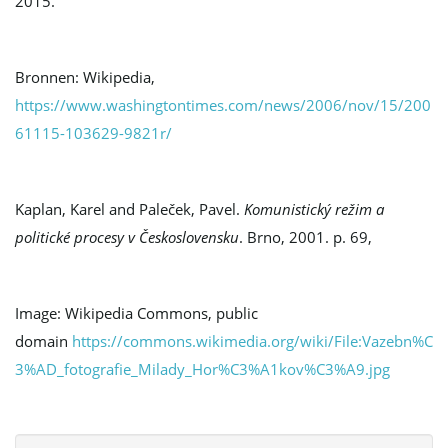
2015.
Bronnen: Wikipedia,
https://www.washingtontimes.com/news/2006/nov/15/200
61115-103629-9821r/
Kaplan, Karel and Paleček, Pavel.
Komunistický režim a
politické procesy v Československu
. Brno, 2001. p. 69,
Image: Wikipedia Commons, public
domain
https://commons.wikimedia.org/wiki/File:Vazebn%C
3%AD_fotografie_Milady_Hor%C3%A1kov%C3%A9.jpg