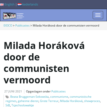
English
|
Nederlands
W
EIOCO
>
Publicaties
>
Milada Horáková door de communisten vermoord
Milada Horáková
i
door de
communisten
s
vermoord
s
27 JUNI 2021
Opgeslagen onder
Publicaties
Beata Bruggeman-Sekowska
,
communisme
,
communistische
regimes
,
geheime dienst
,
Grote Terreur
,
Milada Horáková
,
showproces
,
e
StB
,
Tsjechoslowakije