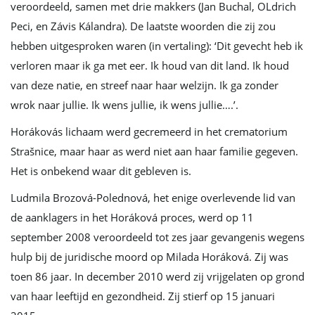
veroordeeld, samen met drie makkers (Jan Buchal, OLdrich
Peci, en Závis Kálandra). De laatste woorden die zij zou
hebben uitgesproken waren (in vertaling): ‘Dit gevecht heb ik
verloren maar ik ga met eer. Ik houd van dit land. Ik houd
van deze natie, en streef naar haar welzijn. Ik ga zonder
wrok naar jullie. Ik wens jullie, ik wens jullie….’.
Horákovás lichaam werd gecremeerd in het crematorium
Strašnice, maar haar as werd niet aan haar familie gegeven.
Het is onbekend waar dit gebleven is.
Ludmila Brozová-Polednová, het enige overlevende lid van
de aanklagers in het Horáková proces, werd op 11
september 2008 veroordeeld tot zes jaar gevangenis wegens
hulp bij de juridische moord op Milada Horáková. Zij was
toen 86 jaar. In december 2010 werd zij vrijgelaten op grond
van haar leeftijd en gezondheid. Zij stierf op 15 januari