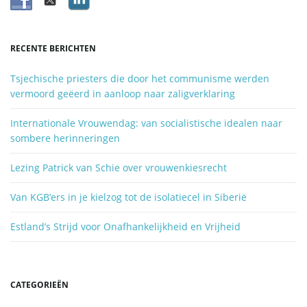
o
i
r
d
RECENTE BERICHTEN
z
o
e
Tsjechische priesters die door het communisme werden
e
vermoord geëerd in aanloop naar zaligverklaring
k
e
Internationale Vrouwendag: van socialistische idealen naar
n
sombere herinneringen
.
.
Lezing Patrick van Schie over vrouwenkiesrecht
.
Van KGB’ers in je kielzog tot de isolatiecel in Siberië
Estland’s Strijd voor Onafhankelijkheid en Vrijheid
CATEGORIEËN