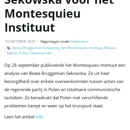
Montesquieu
l
Instituut
10 OKTOBER 2020
Opgeslagen onder
Publicaties
e
Beata Bruggeman-Sekowska
,
het Montesquieu Instituut
,
Mátyás
Rákosi
,
Polen
,
Salamitactiek
Op 28 september publiceerde het Montesquieu Instituut een
n
analyse van Beata Bruggeman-Sekowska. Ze uit haar
bezorgdheid over enkele overeenkomsten tussen acties van
de regerende partij in Polen en totalitaire communistische
n
tactieken. Ze benadrukt dat Polen met verschillende
problemen kampt en weer op het kruispunt staat.
Lees het artikel
hier
.
a