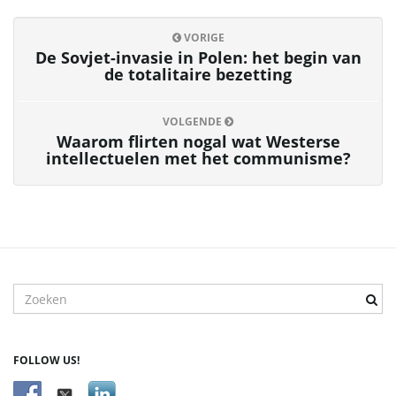
VORIGE
v
De Sovjet-invasie in Polen: het begin van
de totalitaire bezetting
i
VOLGENDE
Waarom flirten nogal wat Westerse
intellectuelen met het communisme?
g
a
T
r
e
t
f
FOLLOW US!
w
o