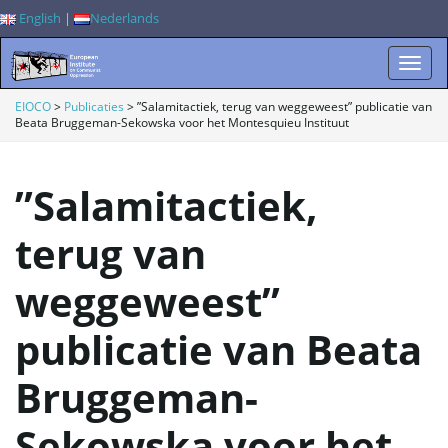
English
|
Nederlands
W
EIOCO
>
Publicaties
>
”Salamitactiek, terug van weggeweest” publicatie van
Beata Bruggeman-Sekowska voor het Montesquieu Instituut
i
”Salamitactiek,
terug van
s
weggeweest”
publicatie van Beata
s
Bruggeman-
Sekowska voor het
e