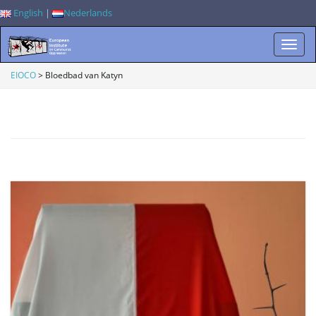
English
|
Nederlands
W
EIOCO
>
Bloedbad van Katyn
i
s
s
e