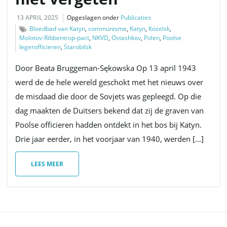
13 APRIL 2025
Opgeslagen onder
Publicaties
Bloedbad van Katyn
,
communisme
,
Katyn
,
Kozelsk
,
Molotov-Ribbentrop-pact
,
NKVD
,
Ostashkov
,
Polen
,
Poolse
legerofficieren
,
Starobilsk
Door Beata Bruggeman-Sękowska Op 13 april 1943
werd de de hele wereld geschokt met het nieuws over
de misdaad die door de Sovjets was gepleegd. Op die
dag maakten de Duitsers bekend dat zij de graven van
Poolse officieren hadden ontdekt in het bos bij Katyn.
Drie jaar eerder, in het voorjaar van 1940, werden […]
LEES MEER