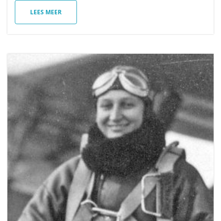
LEES MEER
i
e