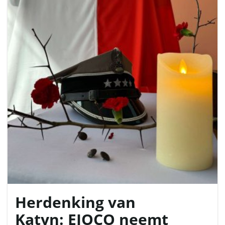
l
e
n
n
Herdenking van
a
Katyn: EIOCO neemt