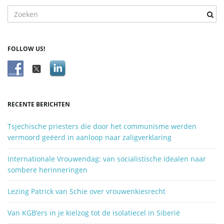
T
r
e
f
FOLLOW US!
w
o
o
r
d
RECENTE BERICHTEN
z
o
Tsjechische priesters die door het communisme werden
e
vermoord geëerd in aanloop naar zaligverklaring
k
e
Internationale Vrouwendag: van socialistische idealen naar
n
sombere herinneringen
.
.
Lezing Patrick van Schie over vrouwenkiesrecht
.
Van KGB’ers in je kielzog tot de isolatiecel in Siberië