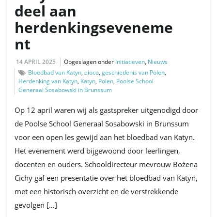
deel aan
herdenkingseveneme
v
nt
14 APRIL 2025
Opgeslagen onder
Initiatieven
,
Nieuws
i
Bloedbad van Katyn
,
eioco
,
geschiedenis van Polen
,
Herdenking van Katyn
,
Katyn
,
Polen
,
Poolse School
Generaal Sosabowski in Brunssum
g
Op 12 april waren wij als gastspreker uitgenodigd door
de Poolse School Generaal Sosabowski in Brunssum
voor een open les gewijd aan het bloedbad van Katyn.
a
Het evenement werd bijgewoond door leerlingen,
docenten en ouders. Schooldirecteur mevrouw Bożena
Cichy gaf een presentatie over het bloedbad van Katyn,
t
met een historisch overzicht en de verstrekkende
gevolgen […]