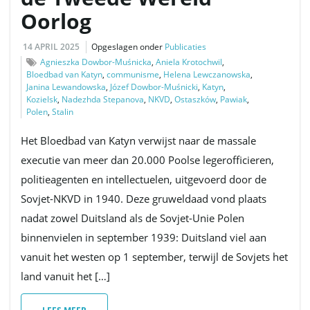
Oorlog
14 APRIL 2025
Opgeslagen onder
Publicaties
Agnieszka Dowbor-Muśnicka
,
Aniela Krotochwil
,
Bloedbad van Katyn
,
communisme
,
Helena Lewczanowska
,
Janina Lewandowska
,
Józef Dowbor-Muśnicki
,
Katyn
,
Kozielsk
,
Nadezhda Stepanova
,
NKVD
,
Ostaszków
,
Pawiak
,
Polen
,
Stalin
Het Bloedbad van Katyn verwijst naar de massale
executie van meer dan 20.000 Poolse legerofficieren,
politieagenten en intellectuelen, uitgevoerd door de
Sovjet-NKVD in 1940. Deze gruweldaad vond plaats
nadat zowel Duitsland als de Sovjet-Unie Polen
binnenvielen in september 1939: Duitsland viel aan
vanuit het westen op 1 september, terwijl de Sovjets het
land vanuit het […]