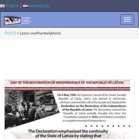
English
|
Nederlands
W
EIOCO
>
Letse onafhankelijkheid
i
s
s
e