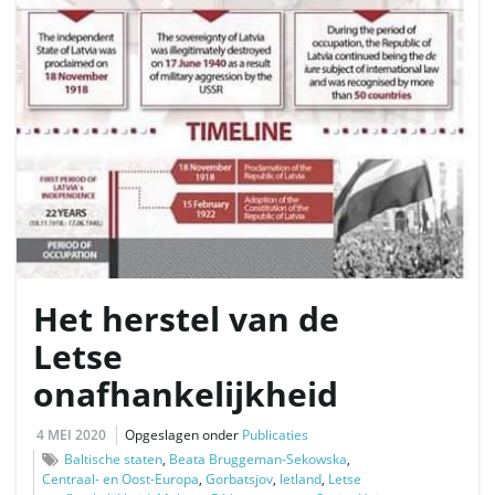
l
e
n
Het herstel van de
Letse
n
onafhankelijkheid
4 MEI 2020
Opgeslagen onder
Publicaties
a
Baltische staten
,
Beata Bruggeman-Sekowska
,
Centraal- en Oost-Europa
,
Gorbatsjov
,
letland
,
Letse