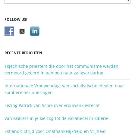
r
i
e
f
FOLLOW US!
w
o
e
o
r
d
RECENTE BERICHTEN
z
o
Tsjechische priesters die door het communisme werden
e
vermoord geëerd in aanloop naar zaligverklaring
k
e
Internationale Vrouwendag: van socialistische idealen naar
n
sombere herinneringen
.
.
Lezing Patrick van Schie over vrouwenkiesrecht
.
Van KGB’ers in je kielzog tot de isolatiecel in Siberië
Estland’s Strijd voor Onafhankelijkheid en Vrijheid