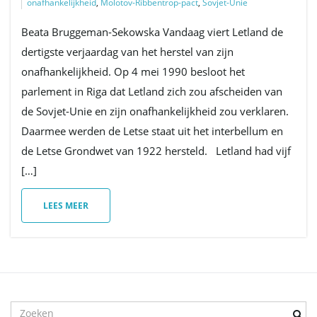
onafhankelijkheid
,
Molotov-Ribbentrop-pact
,
Sovjet-Unie
Beata Bruggeman-Sekowska Vandaag viert Letland de
v
dertigste verjaardag van het herstel van zijn
onafhankelijkheid. Op 4 mei 1990 besloot het
parlement in Riga dat Letland zich zou afscheiden van
i
de Sovjet-Unie en zijn onafhankelijkheid zou verklaren.
Daarmee werden de Letse staat uit het interbellum en
de Letse Grondwet van 1922 hersteld. Letland had vijf
g
[…]
LEES MEER
a
t
T