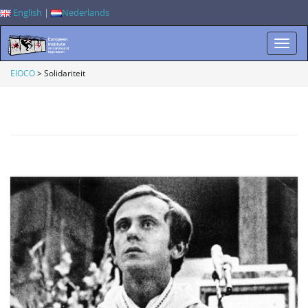
English
|
Nederlands
W
EIOCO
>
Solidariteit
i
s
s
e