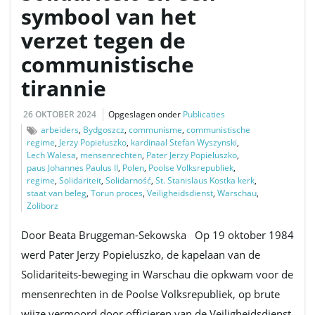
symbool van het
verzet tegen de
v
communistische
tirannie
i
26 OKTOBER 2024
Opgeslagen onder
Publicaties
arbeiders
,
Bydgoszcz
,
communisme
,
communistische
regime
,
Jerzy Popiełuszko
,
kardinaal Stefan Wyszynski
,
Lech Walesa
,
mensenrechten
,
Pater Jerzy Popieluszko
,
g
paus Johannes Paulus II
,
Polen
,
Poolse Volksrepubliek
,
regime
,
Solidariteit
,
Solidarność
,
St. Stanislaus Kostka kerk
,
staat van beleg
,
Torun proces
,
Veiligheidsdienst
,
Warschau
,
Zoliborz
a
Door Beata Bruggeman-Sekowska Op 19 oktober 1984
werd Pater Jerzy Popieluszko, de kapelaan van de
Solidariteits-beweging in Warschau die opkwam voor de
t
mensenrechten in de Poolse Volksrepubliek, op brute
wijze vermoord door officieren van de Veiligheidsdienst.