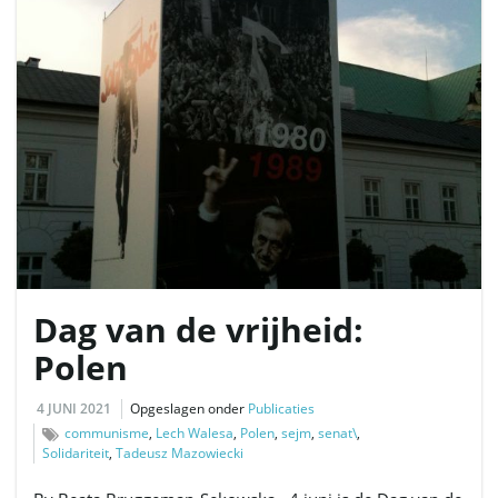
Dag van de vrijheid:
Polen
4 JUNI 2021
Opgeslagen onder
Publicaties
communisme
,
Lech Walesa
,
Polen
,
sejm
,
senat\
,
Solidariteit
,
Tadeusz Mazowiecki