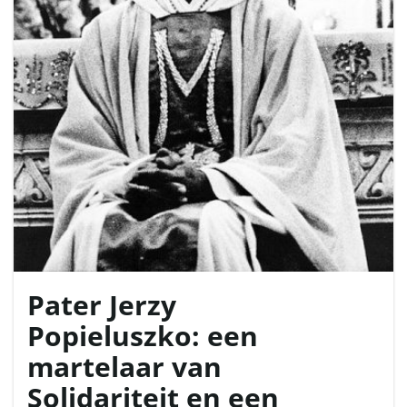
l
e
n
Pater Jerzy
n
Popieluszko: een
martelaar van
a
Solidariteit en een