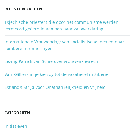
d
RECENTE BERICHTEN
z
o
Tsjechische priesters die door het communisme werden
e
vermoord geëerd in aanloop naar zaligverklaring
k
e
Internationale Vrouwendag: van socialistische idealen naar
n
sombere herinneringen
.
.
Lezing Patrick van Schie over vrouwenkiesrecht
.
Van KGB’ers in je kielzog tot de isolatiecel in Siberië
Estland’s Strijd voor Onafhankelijkheid en Vrijheid
CATEGORIEËN
Initiatieven