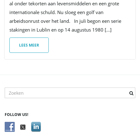
al onder tekorten aan levensmiddelen en een grote
internationale schuld. Nu sloeg een golf van
arbeidsonrust over het land. In juli begon een serie
stakingen in Lublin en op 14 augustus 1980 […]
LEES MEER
T
r
e
f
FOLLOW US!
w
o
o
r