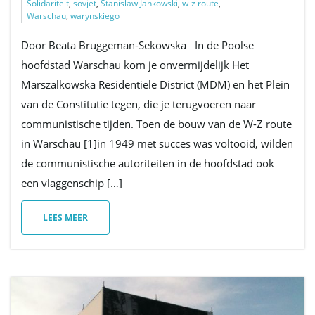
Solidariteit
,
sovjet
,
Stanislaw Jankowski
,
w-z route
,
Warschau
,
warynskiego
Door Beata Bruggeman-Sekowska In de Poolse
hoofdstad Warschau kom je onvermijdelijk Het
Marszalkowska Residentiële District (MDM) en het Plein
van de Constitutie tegen, die je terugvoeren naar
communistische tijden. Toen de bouw van de W-Z route
in Warschau [1]in 1949 met succes was voltooid, wilden
de communistische autoriteiten in de hoofdstad ook
een vlaggenschip […]
LEES MEER