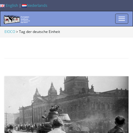
English
|
Nederlands
W
EIOCO
>
Tag der deutsche Einheit
i
s
s
e