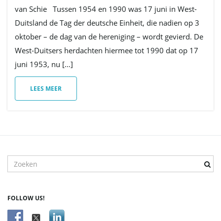
van Schie Tussen 1954 en 1990 was 17 juni in West-
Duitsland de Tag der deutsche Einheit, die nadien op 3
v
oktober – de dag van de hereniging – wordt gevierd. De
West-Duitsers herdachten hiermee tot 1990 dat op 17
juni 1953, nu […]
i
LEES MEER
g
a
T
r
e
f
t
FOLLOW US!
w
o