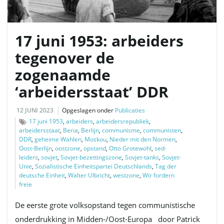
17 juni 1953: arbeiders
l
tegenover de
zogenaamde
e
‘arbeidersstaat’ DDR
12 JUNI 2023
Opgeslagen onder
Publicaties
17 juni 1953
,
arbeiders
,
arbeidersrepubliek
,
n
arbeidersstaat
,
Beria
,
Berlijn
,
communisme
,
communisten
,
DDR
,
geheime Wahlen
,
Moskou
,
Nieder mit den Normen
,
Oost-Berlijn
,
oostzone
,
opstand
,
Otto Grotewohl
,
sed-
leiders
,
sovjet
,
Sovjet-bezettingszone
,
Sovjet-tanks
,
Sovjet-
n
Unie
,
Sozialistische Einheitspartei Deutschlands
,
Tag der
deutsche Einheit
,
Walter Ulbricht
,
westzone
,
Wir fordern
freie
De eerste grote volksopstand tegen communistische
a
onderdrukking in Midden-/Oost-Europa door Patrick