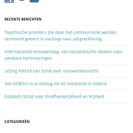
o
i
r
d
RECENTE BERICHTEN
z
o
Tsjechische priesters die door het communisme werden
e
e
vermoord geëerd in aanloop naar zaligverklaring
k
e
Internationale Vrouwendag: van socialistische idealen naar
n
sombere herinneringen
.
.
Lezing Patrick van Schie over vrouwenkiesrecht
.
Van KGB’ers in je kielzog tot de isolatiecel in Siberië
Estland’s Strijd voor Onafhankelijkheid en Vrijheid
CATEGORIEËN