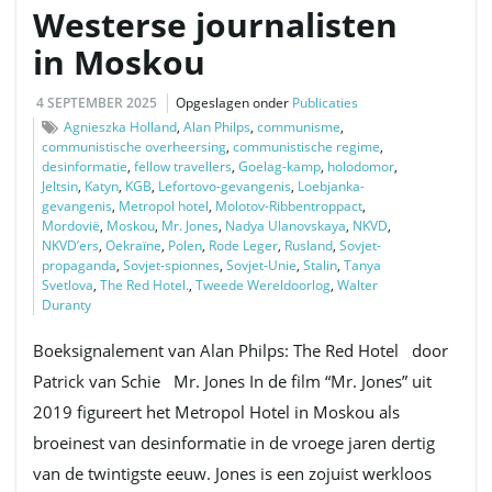
Westerse journalisten
in Moskou
v
4 SEPTEMBER 2025
Opgeslagen onder
Publicaties
Agnieszka Holland
,
Alan Philps
,
communisme
,
communistische overheersing
,
communistische regime
,
i
desinformatie
,
fellow travellers
,
Goelag-kamp
,
holodomor
,
Jeltsin
,
Katyn
,
KGB
,
Lefortovo-gevangenis
,
Loebjanka-
gevangenis
,
Metropol hotel
,
Molotov-Ribbentroppact
,
Mordovië
,
Moskou
,
Mr. Jones
,
Nadya Ulanovskaya
,
NKVD
,
g
NKVD’ers
,
Oekraïne
,
Polen
,
Rode Leger
,
Rusland
,
Sovjet-
propaganda
,
Sovjet-spionnes
,
Sovjet-Unie
,
Stalin
,
Tanya
Svetlova
,
The Red Hotel.
,
Tweede Wereldoorlog
,
Walter
Duranty
a
Boeksignalement van Alan Philps: The Red Hotel door
Patrick van Schie Mr. Jones In de film “Mr. Jones” uit
2019 figureert het Metropol Hotel in Moskou als
t
broeinest van desinformatie in de vroege jaren dertig
van de twintigste eeuw. Jones is een zojuist werkloos