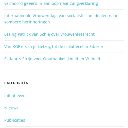
vermoord geëerd in aanloop naar zaligverklaring
k
e
Internationale Vrouwendag: van socialistische idealen naar
n
sombere herinneringen
.
.
Lezing Patrick van Schie over vrouwenkiesrecht
.
Van KGB’ers in je kielzog tot de isolatiecel in Siberië
Estland’s Strijd voor Onafhankelijkheid en Vrijheid
CATEGORIEËN
Initiatieven
Nieuws
Publicaties