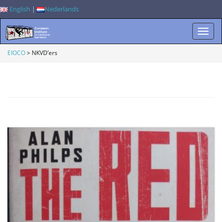
English
|
Nederlands
W
EIOCO
>
NKVD’ers
i
s
s
e