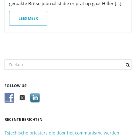
geraakte Britse journalist die er prat op gaat Hitler […]
i
LEES MEER
e
T
r
e
f
FOLLOW US!
w
o
o
r
d
RECENTE BERICHTEN
z
o
Tsjechische priesters die door het communisme werden
e