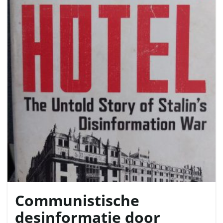
l
e
n
n
Communistische
a
desinformatie door