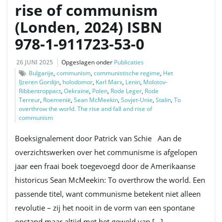
rise of communism
(Londen, 2024) ISBN
978-1-911723-53-0
26 JUNI 2025
Opgeslagen onder
Publicaties
Bulgarije
,
communism
,
communistische regime
,
Het
IJzeren Gordijn
,
holodomor
,
Karl Marx
,
Lenin
,
Molotov-
Ribbentroppact
,
Oekraïne
,
Polen
,
Rode Leger
,
Rode
Terreur
,
Roemenië
,
Sean McMeekin
,
Sovjet-Unie
,
Stalin
,
To
overthrow the world. The rise and fall and rise of
communism
Boeksignalement door Patrick van Schie Aan de
overzichtswerken over het communisme is afgelopen
jaar een fraai boek toegevoegd door de Amerikaanse
historicus Sean McMeekin: To overthrow the world. Een
passende titel, want communisme betekent niet alleen
revolutie – zij het nooit in de vorm van een spontane
opstand maar altijd met het geweld van […]