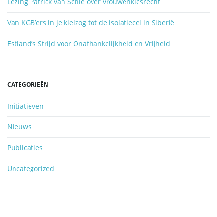
Lezing Patrick van Schie over vrouwenkiesrecht
.
Van KGB’ers in je kielzog tot de isolatiecel in Siberië
Estland’s Strijd voor Onafhankelijkheid en Vrijheid
CATEGORIEËN
Initiatieven
Nieuws
Publicaties
Uncategorized