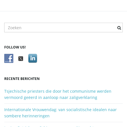
T
r
e
f
FOLLOW US!
w
o
o
r
d
RECENTE BERICHTEN
z
o
Tsjechische priesters die door het communisme werden
e
vermoord geëerd in aanloop naar zaligverklaring
k
e
Internationale Vrouwendag: van socialistische idealen naar
n
sombere herinneringen
.
.