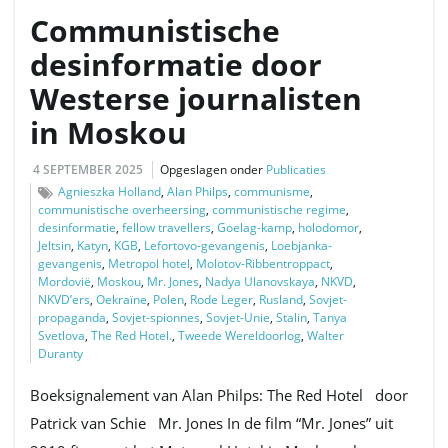
Communistische
desinformatie door
Westerse journalisten
in Moskou
4 SEPTEMBER 2025
Opgeslagen onder
Publicaties
Agnieszka Holland
,
Alan Philps
,
communisme
,
communistische overheersing
,
communistische regime
,
desinformatie
,
fellow travellers
,
Goelag-kamp
,
holodomor
,
Jeltsin
,
Katyn
,
KGB
,
Lefortovo-gevangenis
,
Loebjanka-
gevangenis
,
Metropol hotel
,
Molotov-Ribbentroppact
,
Mordovië
,
Moskou
,
Mr. Jones
,
Nadya Ulanovskaya
,
NKVD
,
NKVD’ers
,
Oekraïne
,
Polen
,
Rode Leger
,
Rusland
,
Sovjet-
propaganda
,
Sovjet-spionnes
,
Sovjet-Unie
,
Stalin
,
Tanya
Svetlova
,
The Red Hotel.
,
Tweede Wereldoorlog
,
Walter
Duranty
Boeksignalement van Alan Philps: The Red Hotel door
Patrick van Schie Mr. Jones In de film “Mr. Jones” uit