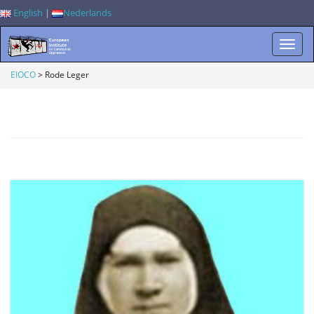
English
|
Nederlands
W
EIOCO
>
Rode Leger
i
s
s
e