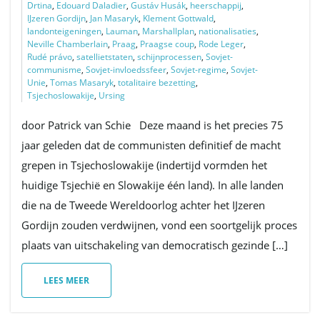
Drtina
,
Edouard Daladier
,
Gustáv Husák
,
heerschappij
,
IJzeren Gordijn
,
Jan Masaryk
,
Klement Gottwald
,
landonteigeningen
,
Lauman
,
Marshallplan
,
nationalisaties
,
Neville Chamberlain
,
Praag
,
Praagse coup
,
Rode Leger
,
Rudé právo
,
satellietstaten
,
schijnprocessen
,
Sovjet-
communisme
,
Sovjet-invloedssfeer
,
Sovjet-regime
,
Sovjet-
Unie
,
Tomas Masaryk
,
totalitaire bezetting
,
Tsjechoslowakije
,
Ursing
door Patrick van Schie Deze maand is het precies 75
jaar geleden dat de communisten definitief de macht
grepen in Tsjechoslowakije (indertijd vormden het
huidige Tsjechië en Slowakije één land). In alle landen
die na de Tweede Wereldoorlog achter het IJzeren
Gordijn zouden verdwijnen, vond een soortgelijk proces
plaats van uitschakeling van democratisch gezinde […]
LEES MEER