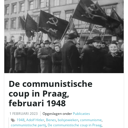
De communistische
coup in Praag,
februari 1948
1 FEBRUARI 2023
Opgeslagen onder
Publicaties
1948
,
Adolf Hitler
,
Benes
,
bolsjewieken
,
communisme
,
communistische partij
,
De communistische coup in Praag
,