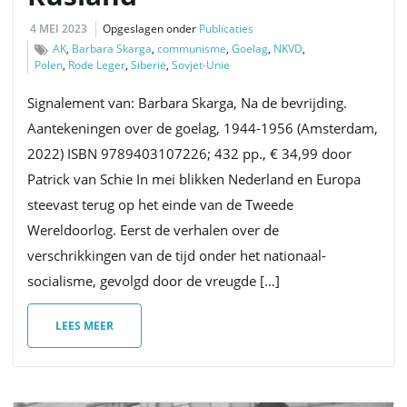
4 MEI 2023
Opgeslagen onder
Publicaties
AK
,
Barbara Skarga
,
communisme
,
Goelag
,
NKVD
,
Polen
,
Rode Leger
,
Siberië
,
Sovjet-Unie
Signalement van: Barbara Skarga, Na de bevrijding.
Aantekeningen over de goelag, 1944-1956 (Amsterdam,
2022) ISBN 9789403107226; 432 pp., € 34,99 door
Patrick van Schie In mei blikken Nederland en Europa
steevast terug op het einde van de Tweede
Wereldoorlog. Eerst de verhalen over de
verschrikkingen van de tijd onder het nationaal-
socialisme, gevolgd door de vreugde […]
LEES MEER