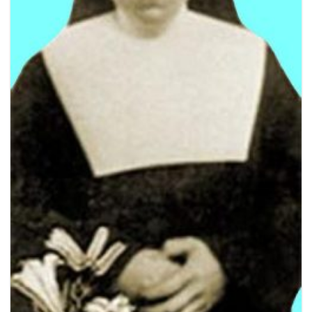
l
e
n
n
a