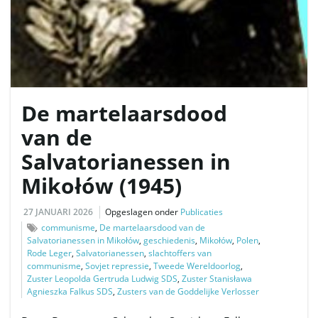
v
i
De martelaarsdood
van de
Salvatorianessen in
g
Mikołów (1945)
27 JANUARI 2026
Opgeslagen onder
Publicaties
a
communisme
,
De martelaarsdood van de
Salvatorianessen in Mikołów
,
geschiedenis
,
Mikołów
,
Polen
,
Rode Leger
,
Salvatorianessen
,
slachtoffers van
communisme
,
Sovjet repressie
,
Tweede Wereldoorlog
,
t
Zuster Leopolda Gertruda Ludwig SDS
,
Zuster Stanisława
Agnieszka Falkus SDS
,
Zusters van de Goddelijke Verlosser