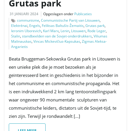
Grutas park
31 JANUARI 2024
Opgeslagen onder
Publicaties
communisme
,
Communistische Partij van Litouwen
,
Elektrénai
,
Engels
,
Feliksas Baltušis-Žemaitis
,
Grutas park
,
Ieronim Uborevich
,
Karl Marx
,
Lenin
,
Litouwen
,
Rode Leger
,
Stalin
,
standbeelden van de Sovjet-onderdrukkers
,
Viliumas
Malinauskas
,
Vincas Mickevičius-Kapsukas
,
Zigmas Aleksa-
Angarietis
Beata Bruggeman-Sekowska Grutas park in Litouwen is
een unieke plek die je moet bezoeken als je
geïnteresseerd bent in geschiedenis in het bijzonder in
het communisme en communistische propaganda. Het
is een indrukwekkend 2 km lang tentoonstellingspark
waar ongeveer 90 monumentale sculpturen van
communistische leiders, dictators uit de Sovjet-tijd, te
zien zijn. Terwijl je rondwandelt […]
LEES MEER