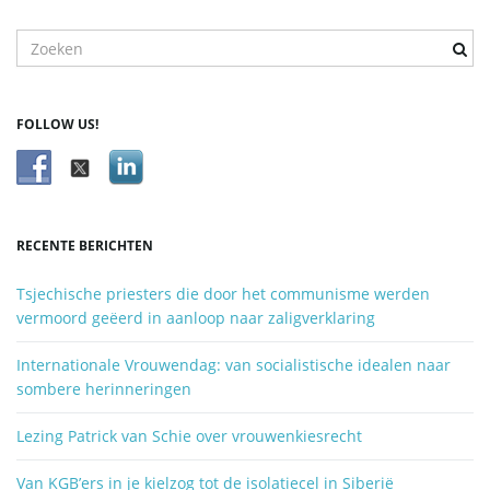
T
r
e
f
FOLLOW US!
w
o
o
r
d
RECENTE BERICHTEN
z
o
Tsjechische priesters die door het communisme werden
e
vermoord geëerd in aanloop naar zaligverklaring
k
e
Internationale Vrouwendag: van socialistische idealen naar
n
sombere herinneringen
.
.
Lezing Patrick van Schie over vrouwenkiesrecht
.
Van KGB’ers in je kielzog tot de isolatiecel in Siberië