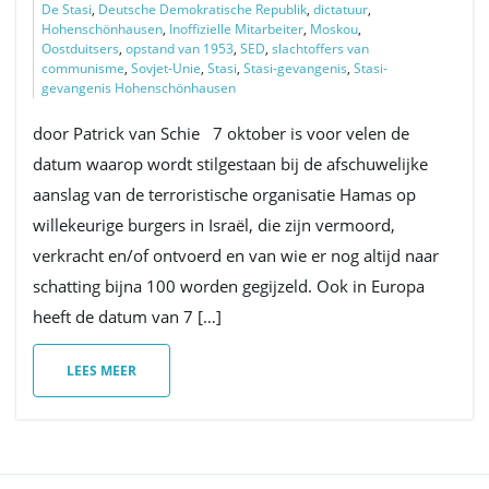
De Stasi
,
Deutsche Demokratische Republik
,
dictatuur
,
Hohenschönhausen
,
Inoffizielle Mitarbeiter
,
Moskou
,
Oostduitsers
,
opstand van 1953
,
SED
,
slachtoffers van
communisme
,
Sovjet-Unie
,
Stasi
,
Stasi-gevangenis
,
Stasi-
gevangenis Hohenschönhausen
door Patrick van Schie 7 oktober is voor velen de
datum waarop wordt stilgestaan bij de afschuwelijke
aanslag van de terroristische organisatie Hamas op
willekeurige burgers in Israël, die zijn vermoord,
verkracht en/of ontvoerd en van wie er nog altijd naar
schatting bijna 100 worden gegijzeld. Ook in Europa
heeft de datum van 7 […]
LEES MEER