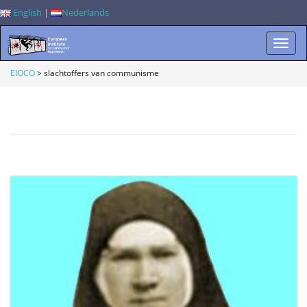
English
|
Nederlands
W
EIOCO
>
slachtoffers van communisme
i
s
s
e