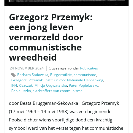
Grzegorz Przemyk:
een jong leven
vermorzeld door
communistische
wreedheid
24 NOVEMBER 2024
Opgeslagen onder
Publicaties
Barbara Sadowska
,
Burgermilitie
,
communisme
,
Grzegorz Przemyk
,
Instituut voor Nationale Herdenking
,
IPN
,
Kiszczak
,
Milicja Obywatelska
,
Pater Popieluszko
,
Popieluszko
,
slachtoffers van communisme
door Beata Bruggeman-Sekowska Grzegorz Przemyk
(17 mei 1964 – 14 mei 1983) was een beginnende
Poolse dichter wiens voortijdige dood een krachtig
symbool werd van het verzet tegen het communistische