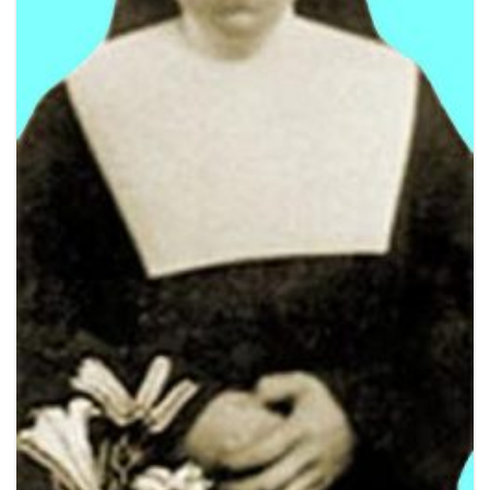
l
e
n
n
a