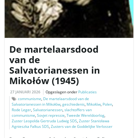
v
i
De martelaarsdood
van de
Salvatorianessen in
g
Mikołów (1945)
27 JANUARI 2026
Opgeslagen onder
Publicaties
a
communisme
,
De martelaarsdood van de
Salvatorianessen in Mikołów
,
geschiedenis
,
Mikołów
,
Polen
,
Rode Leger
,
Salvatorianessen
,
slachtoffers van
communisme
,
Sovjet repressie
,
Tweede Wereldoorlog
,
t
Zuster Leopolda Gertruda Ludwig SDS
,
Zuster Stanisława
Agnieszka Falkus SDS
,
Zusters van de Goddelijke Verlosser