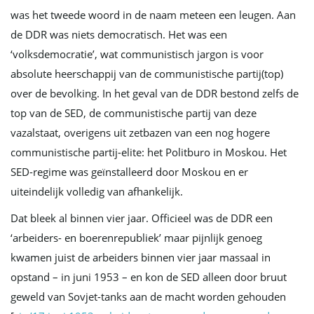
was het tweede woord in de naam meteen een leugen. Aan
i
de DDR was niets democratisch. Het was een
‘volksdemocratie’, wat communistisch jargon is voor
absolute heerschappij van de communistische partij(top)
e
over de bevolking. In het geval van de DDR bestond zelfs de
top van de SED, de communistische partij van deze
vazalstaat, overigens uit zetbazen van een nog hogere
communistische partij-elite: het Politburo in Moskou. Het
SED-regime was geïnstalleerd door Moskou en er
uiteindelijk volledig van afhankelijk.
Dat bleek al binnen vier jaar. Officieel was de DDR een
‘arbeiders- en boerenrepubliek’ maar pijnlijk genoeg
kwamen juist de arbeiders binnen vier jaar massaal in
opstand – in juni 1953 – en kon de SED alleen door bruut
geweld van Sovjet-tanks aan de macht worden gehouden