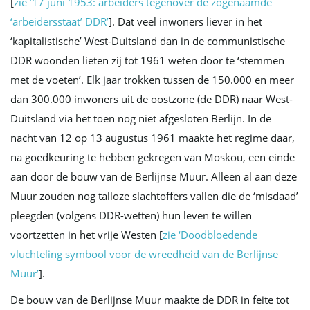
[
zie ’17 juni 1953: arbeiders tegenover de zogenaamde
‘arbeidersstaat’ DDR’
]. Dat veel inwoners liever in het
‘kapitalistische’ West-Duitsland dan in de communistische
DDR woonden lieten zij tot 1961 weten door te ‘stemmen
met de voeten’. Elk jaar trokken tussen de 150.000 en meer
dan 300.000 inwoners uit de oostzone (de DDR) naar West-
Duitsland via het toen nog niet afgesloten Berlijn. In de
nacht van 12 op 13 augustus 1961 maakte het regime daar,
na goedkeuring te hebben gekregen van Moskou, een einde
aan door de bouw van de Berlijnse Muur. Alleen al aan deze
Muur zouden nog talloze slachtoffers vallen die de ‘misdaad’
pleegden (volgens DDR-wetten) hun leven te willen
voortzetten in het vrije Westen [
zie ‘Doodbloedende
vluchteling symbool voor de wreedheid van de Berlijnse
Muur’
].
De bouw van de Berlijnse Muur maakte de DDR in feite tot