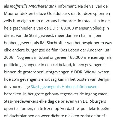
als
Inoffizielle Mitarbeiter
(IM), informant. Na de val van de
Muur ontdekten talloze Oostduitsers dat tot deze spionnen
zelfs hun eigen man of vrouw behoorde. In totaal zijn in de
hele geschiedenis van de DDR 180.000 mensen volledig in
dienst van de Stasi geweest, meer dan een half miljoen
hebben gewerkt als IM. Slachtoffer van het bespioneren was
elke andere burger (zie de film ‘Das Leben der Anderen’ uit
2006). Nog eens in totaal ongeveer 165.000 mensen zijn als
politieke gevangene in een cel beland, in een gevangenis
binnen de grote ‘openluchtgevangenis’ DDR. Wie wil weten
hoe zo’n gevangenis eruit zag kan in het oosten van Berlijn
de voormalige
Stasi-gevangenis Hohenschönhausen
bezoeken. In het grote gebouw tegenover de ingang zaten
Stasi-medewerkers elke dag de brieven van DDR-burgers
open te stomen, na te lezen op ‘verdachte’ politieke ideeën
of vluchtplannen en weer dicht te plakken zodat de brief