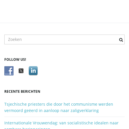
T
r
e
f
FOLLOW US!
w
o
o
r
d
RECENTE BERICHTEN
z
o
Tsjechische priesters die door het communisme werden
e
vermoord geëerd in aanloop naar zaligverklaring
k
e
Internationale Vrouwendag: van socialistische idealen naar
n