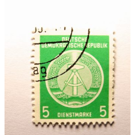
l
e
n
n
a