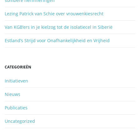
sombere herinneringen
.
.
Lezing Patrick van Schie over vrouwenkiesrecht
.
Van KGB’ers in je kielzog tot de isolatiecel in Siberië
Estland’s Strijd voor Onafhankelijkheid en Vrijheid
CATEGORIEËN
Initiatieven
Nieuws
Publicaties
Uncategorized